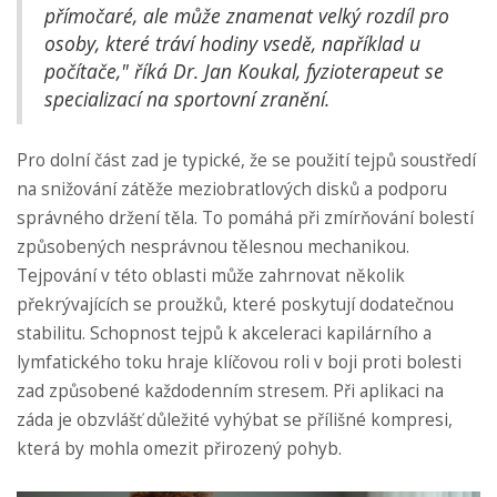
přímočaré, ale může znamenat velký rozdíl pro
osoby, které tráví hodiny vsedě, například u
počítače," říká Dr. Jan Koukal, fyzioterapeut se
specializací na sportovní zranění.
Pro dolní část zad je typické, že se použití tejpů soustředí
na snižování zátěže meziobratlových disků a podporu
správného držení těla. To pomáhá při zmírňování bolestí
způsobených nesprávnou tělesnou mechanikou.
Tejpování v této oblasti může zahrnovat několik
překrývajících se proužků, které poskytují dodatečnou
stabilitu. Schopnost tejpů k akceleraci kapilárního a
lymfatického toku hraje klíčovou roli v boji proti bolesti
zad způsobené každodenním stresem. Při aplikaci na
záda je obzvlášť důležité vyhýbat se přílišné kompresi,
která by mohla omezit přirozený pohyb.