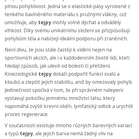
plnou pohyblivost. Jedná se o elastické pásy vyrobené z
tenkého bavlněného materiálu s pružnými vlákny, což
umožňuje, aby
tejpy
mohly volně dýchat a odváděly
vlhkost. Díky svému unikátnímu složení se přizpůsobují
pohybům těla a nabízejí ideální podporu při zraněních.
Není divu, že jsou stále častěji k vidění nejen na
sportovních akcích, ale i v každodenním životě lidí, kteří
hledají způsob, jak ulevit od bolesti či přetížení.
Kineziologické
tejpy
dokáží podpořit funkci svalů a
kloubů a zlepšit jejich stabilitu, aniž by omezovaly pohyb.
Jedinečnost spočívá v tom, že při správném nalepení
vystavují pokožku jemnému množství tahu, který
napomáhá zvýšit krevní oběh, lymfatický odtok a urychlit
proces regenerace.
V současnosti existuje mnoho různých barevných variací
a typů
tejpy
, ale jejich barva nemá žádný vliv na