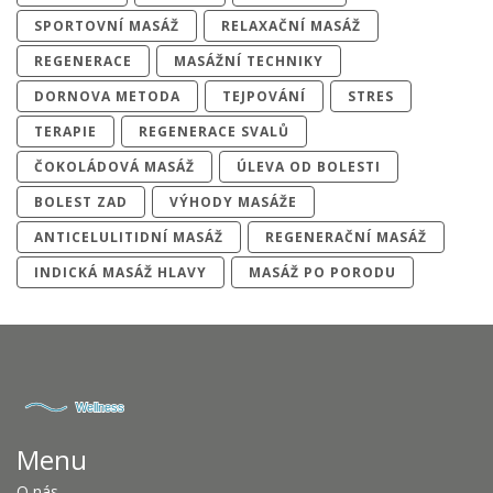
SPORTOVNÍ MASÁŽ
RELAXAČNÍ MASÁŽ
REGENERACE
MASÁŽNÍ TECHNIKY
DORNOVA METODA
TEJPOVÁNÍ
STRES
TERAPIE
REGENERACE SVALŮ
ČOKOLÁDOVÁ MASÁŽ
ÚLEVA OD BOLESTI
BOLEST ZAD
VÝHODY MASÁŽE
ANTICELULITIDNÍ MASÁŽ
REGENERAČNÍ MASÁŽ
INDICKÁ MASÁŽ HLAVY
MASÁŽ PO PORODU
Menu
O nás