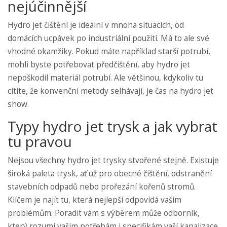
nejúčinnější
Hydro jet čištění je ideální v mnoha situacích, od
domácích ucpávek po industriální použití. Má to ale své
vhodné okamžiky. Pokud máte například starší potrubí,
mohli byste potřebovat předčištění, aby hydro jet
nepoškodil materiál potrubí. Ale většinou, kdykoliv tu
cítíte, že konvenční metody selhávají, je čas na hydro jet
show.
Typy hydro jet trysk a jak vybrat
tu pravou
Nejsou všechny hydro jet trysky stvořené stejně. Existuje
široká paleta trysk, ať už pro obecné čištění, odstranění
stavebních odpadů nebo prořezání kořenů stromů.
Klíčem je najít tu, která nejlepší odpovídá vašim
problémům. Poradit vám s výběrem může odborník,
který rozumí vašim potřebám i specifikám vaší kanalizace.