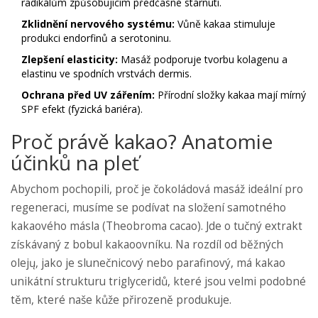
radikálům způsobujícím předčasné stárnutí.
Zklidnění nervového systému:
Vůně kakaa stimuluje
produkci endorfinů a serotoninu.
Zlepšení elasticity:
Masáž podporuje tvorbu kolagenu a
elastinu ve spodních vrstvách dermis.
Ochrana před UV zářením:
Přírodní složky kakaa mají mírný
SPF efekt (fyzická bariéra).
Proč právě kakao? Anatomie
účinků na pleť
Abychom pochopili, proč je čokoládová masáž ideální pro
regeneraci, musíme se podívat na složení samotného
kakaového másla (
Theobroma cacao
). Jde o tučný extrakt
získávaný z bobul kakaoovníku. Na rozdíl od běžných
olejų, jako je slunečnicový nebo parafinový, má kakao
unikátní strukturu triglyceridů, které jsou velmi podobné
těm, které naše kůže přirozeně produkuje.