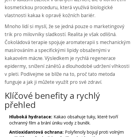
kosmetickou proceduru, která využívá biologické
vlastnosti kakaa k opravě kožních bariér.
Mnoho lidí si myslí, že se jedná pouze o marketingový
trik pro milovníky sladkostí. Realita je však odlišná.
Čokoládová terapie spojuje aromaterapii s mechanickým
masírováním a specifickými lipidy obsaženými v
kakaovém máсле. Výsledkem je rychlá regenerace
epidermy, snížení zánětů a dlouhodobé udržení vlhkosti
v pleti. Podívejme se blíže na to, proč tato metoda
funguje a jak ji můžete využít pro své zdraví.
Klíčové benefity a rychlý
přehled
Hluboká hydratace:
Kakao obsahuje tuky, které tvoří
ochranný film a brání úniku vody z buněk.
Antioxidantová ochrana:
Polyfenoly bojují proti volným