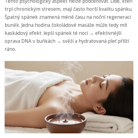
Tento psychologický aspekt nelze podceňovat. Lidé, kteří
trpí chronickým stresem, mají často horší kvalitu spánku.
Špatný spánek znamená méně času na noční regeneraci
buněk. Jedna hodina čokoládové masáže může tedy mít
kaskádový efekt: lepší spánek té noci → efektivnější
oprava DNA v buňkách → svěží a hydratovaná pleť příští
ráno.