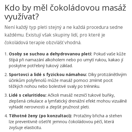
Kdo by měl čokoládovou masáž
využívat?
Není každý typ pleti stejný a ne každá procedura sedne
každému. Existují však skupiny lidí, pro které je
čokoládová terapie obzvlášť vhodná.
Osoby se suchou a dehydrovanou pletí:
Pokud vaše kůže
štípá při namazání alkoholem nebo po umytí rukou, kakao jí
poskytne potřebný tukový základ.
Sportovci a lidé s fyzickou námahou:
Díky protizánětlivým
účinkům polyfenolů může masáž pomoci zmírnit pocit
těžkých nohou nebo bolestivé svaly po tréninku.
Lidé s celuritidou:
Ačkoli masáž nezničí tukové buňky,
zlepšená cirkulace a lymfatický drenážní efekt mohou vizuálně
vyhladit nerovnosti a zlepšit pružnost pleti.
Těhotné ženy (po konzultaci):
Protažiny břicha a stehen
lze preventivně ošetřit jemnou čokoládovou péčí, která
zvyšuje elasticitu.