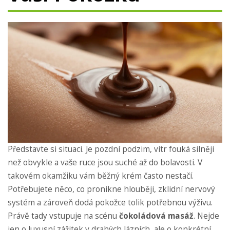
Představte si situaci. Je pozdní podzim, vítr fouká silněji
než obvykle a vaše ruce jsou suché až do bolavosti. V
takovém okamžiku vám běžný krém často nestačí.
Potřebujete něco, co pronikne hlouběji, zklidní nervový
systém a zároveň dodá pokožce tolik potřebnou výživu.
Právě tady vstupuje na scénu
čokoládová masáž
. Nejde
jen o luxusní zážitek v drahých lázních, ale o konkrétní