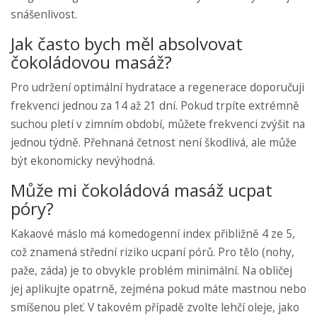
snášenlivost.
Jak často bych měl absolvovat
čokoládovou masáž?
Pro udržení optimální hydratace a regenerace doporučuji
frekvenci jednou za 14 až 21 dní. Pokud trpíte extrémně
suchou pletí v zimním období, můžete frekvenci zvýšit na
jednou týdně. Přehnaná četnost není škodlivá, ale může
být ekonomicky nevýhodná.
Může mi čokoládová masáž ucpat
póry?
Kakaové máslo má komedogenní index přibližně 4 ze 5,
což znamená střední riziko ucpaní pórů. Pro tělo (nohy,
paže, záda) je to obvykle problém minimální. Na obličej
jej aplikujte opatrně, zejména pokud máte mastnou nebo
smíšenou pleť. V takovém případě zvolte lehčí oleje, jako