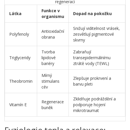
regeneraci
Funkce v
Látka
Dopad na pokožku
organismu
Snižují viditelnost vrásek,
Antioxidační
Polyfenoly
zesvětlují pigmentové
obrana
skvrny
Tvorba
Zabraňují
Triglyceridy
lipidové
transepidermálnímu
bariéry
ztrátě vody (TEWL)
Mírný
Zlepšuje prokrvení a
Theobromin
stimulans
barvu pleti
cév
Zklidňuje podráždění a
Regenerace
Vitamín E
podporuje hojení
buněk
mikrotraumat