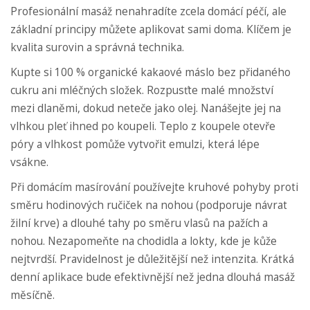
Profesionální masáž nenahradíte zcela domácí péčí, ale
základní principy můžete aplikovat sami doma. Klíčem je
kvalita surovin a správná technika.
Kupte si 100 % organické kakaové máslo bez přidaného
cukru ani mléčných složek. Rozpusťte malé množství
mezi dlaněmi, dokud neteče jako olej. Nanášejte jej na
vlhkou pleť ihned po koupeli. Teplo z koupele otevře
póry a vlhkost pomůže vytvořit emulzi, která lépe
vsákne.
Při domácím masírování používejte kruhové pohyby proti
směru hodinových ručiček na nohou (podporuje návrat
žilní krve) a dlouhé tahy po směru vlasů na pažích a
nohou. Nezapomeňte na chodidla a lokty, kde je kůže
nejtvrdší. Pravidelnost je důležitější než intenzita. Krátká
denní aplikace bude efektivnější než jedna dlouhá masáž
měsíčně.