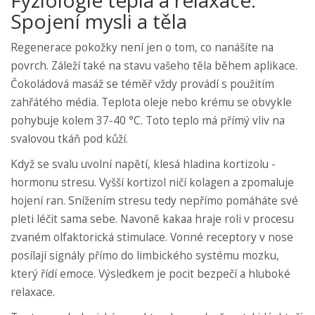
Fyziologie tepla a relaxace:
Spojení mysli a těla
Regenerace pokožky není jen o tom, co nanášíte na
povrch. Záleží také na stavu vašeho těla během aplikace.
Čokoládová masáž se téměř vždy provádí s použitím
zahřátého média. Teplota oleje nebo krému se obvykle
pohybuje kolem 37-40 °C. Toto teplo má přímý vliv na
svalovou tkáň pod kůží.
Když se svalu uvolní napětí, klesá hladina kortizolu -
hormonu stresu. Vyšší kortizol ničí kolagen a zpomaluje
hojení ran. Snížením stresu tedy nepřímo pomáháte své
pleti léčit sama sebe. Navoně kakaa hraje roli v procesu
zvaném olfaktorická stimulace. Vonné receptory v nose
posílají signály přímo do limbického systému mozku,
který řídí emoce. Výsledkem je pocit bezpečí a hluboké
relaxace.