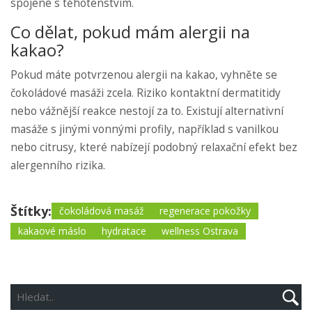
spojené s těhotenstvím.
Co dělat, pokud mám alergii na
kakao?
Pokud máte potvrzenou alergii na kakao, vyhněte se
čokoládové masáži zcela. Riziko kontaktní dermatitidy
nebo vážnější reakce nestojí za to. Existují alternativní
masáže s jinými vonnými profily, například s vanilkou
nebo citrusy, které nabízejí podobný relaxační efekt bez
alergenního rizika.
Štítky:
čokoládová masáž
regenerace pokožky
kakaové máslo
hydratace
wellness Ostrava