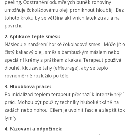
peeling. Odstranění odumřelých buněk rohoviny
umožňuje čokoládovému oleji proniknout hlouběji. Bez
tohoto kroku by se většina aktivních látek ztratila na
povrchu.
2. Aplikace teplé směsi:
Následuje nanášení horké čokoládové směsi. Může jít o
čistý kakaový olej, směs s bambuckým máslem nebo
speciální krémy s práškem z kakaa. Terapeut používá
dlouhé, klouzavé tahy (effleurage), aby se teplo
rovnoměrně rozložilo po těle.
3. Hloubková práce:
Po inicializaci teplem terapeut přechází k intenzivnější
práci. Mohou být použity techniky hluboké tkáně na
zadách nebo nohou. Cílem je uvolnit fascie a zlepšit tok
lymfy.
4. Fázování a odpočinek: