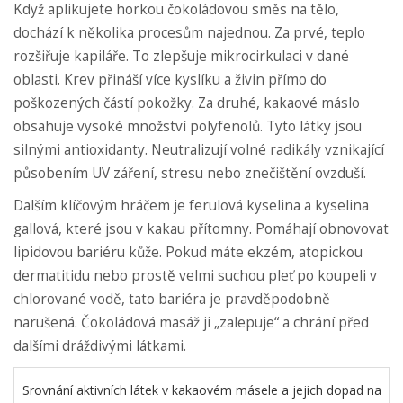
Když aplikujete horkou čokoládovou směs na tělo,
dochází k několika procesům najednou. Za prvé, teplo
rozšiřuje kapiláře. To zlepšuje mikrocirkulaci v dané
oblasti. Krev přináší více kyslíku a živin přímo do
poškozených částí pokožky. Za druhé, kakaové máslo
obsahuje vysoké množství
polyfenolů
. Tyto látky jsou
silnými antioxidanty. Neutralizují volné radikály vznikající
působením UV záření, stresu nebo znečištění ovzduší.
Dalším klíčovým hráčem je
ferulová kyselina
a
kyselina
gallová
, které jsou v kakau přítomny. Pomáhají obnovovat
lipidovou bariéru kůže. Pokud máte ekzém, atopickou
dermatitidu nebo prostě velmi suchou pleť po koupeli v
chlorované vodě, tato bariéra je pravděpodobně
narušená. Čokoládová masáž ji „zalepuje“ a chrání před
dalšími dráždivými látkami.
Srovnání aktivních látek v kakaovém másele a jejich dopad na