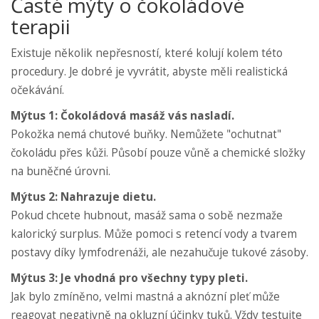
Časté mýty o čokoládové
terapii
Existuje několik nepřesností, které kolují kolem této
procedury. Je dobré je vyvrátit, abyste měli realistická
očekávání.
Mýtus 1: Čokoládová masáž vás nasladí.
Pokožka nemá chutové buňky. Nemůžete "ochutnat"
čokoládu přes kůži. Působí pouze vůně a chemické složky
na buněčné úrovni.
Mýtus 2: Nahrazuje dietu.
Pokud chcete hubnout, masáž sama o sobě nezmaže
kalorický surplus. Může pomoci s retencí vody a tvarem
postavy díky lymfodrenáži, ale nezahučuje tukové zásoby.
Mýtus 3: Je vhodná pro všechny typy pleti.
Jak bylo zmíněno, velmi mastná a aknózní pleť může
reagovat negativně na okluzní účinky tuků. Vždy testujte