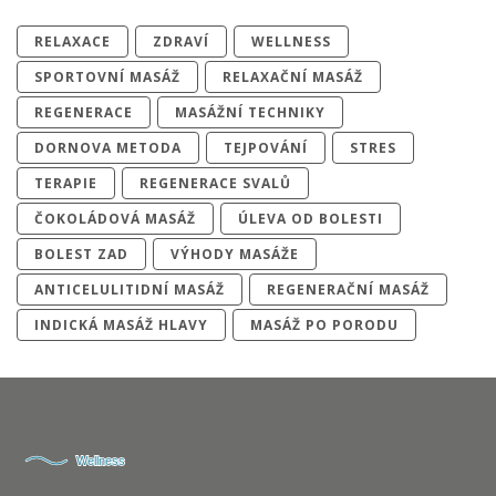
RELAXACE
ZDRAVÍ
WELLNESS
SPORTOVNÍ MASÁŽ
RELAXAČNÍ MASÁŽ
REGENERACE
MASÁŽNÍ TECHNIKY
DORNOVA METODA
TEJPOVÁNÍ
STRES
TERAPIE
REGENERACE SVALŮ
ČOKOLÁDOVÁ MASÁŽ
ÚLEVA OD BOLESTI
BOLEST ZAD
VÝHODY MASÁŽE
ANTICELULITIDNÍ MASÁŽ
REGENERAČNÍ MASÁŽ
INDICKÁ MASÁŽ HLAVY
MASÁŽ PO PORODU