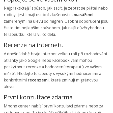
Nejpraktičtější způsob, jak začít, je zeptat se přátel nebo
rodiny, jestli mají osobní zkušenosti s
masážemi
zaměřenými na úlevu od migrén. Osobní doporučení jsou
často tím nejlepším způsobem, jak najít důvěryhodnou
terapeutku, která ví, co dělá.
Recenze na internetu
V dnešní době hraje internet velkou roli při rozhodování.
Stránky jako Google nebo Facebook vám mohou
poskytnout recenze a hodnocení terapeutů ve vašem
městě. Hledejte terapeuty s vysokými hodnoceními a
konkrétními
recenzemi
, které zmiňují migrénovou
úlevu.
První konzultace zdarma
Mnoho center nabízí první konzultaci zdarma nebo za
sníženou cenu. To je skvělá příležitost, jak nezávazně