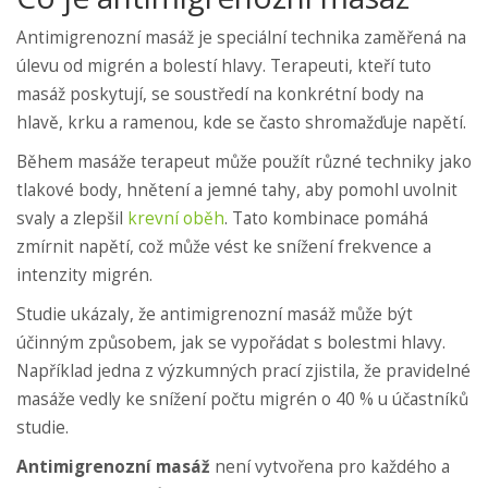
Antimigrenozní masáž je speciální technika zaměřená na
úlevu od migrén a bolestí hlavy. Terapeuti, kteří tuto
masáž poskytují, se soustředí na konkrétní body na
hlavě, krku a ramenou, kde se často shromažďuje napětí.
Během masáže terapeut může použít různé techniky jako
tlakové body, hnětení a jemné tahy, aby pomohl uvolnit
svaly a zlepšil
krevní oběh
. Tato kombinace pomáhá
zmírnit napětí, což může vést ke snížení frekvence a
intenzity migrén.
Studie ukázaly, že antimigrenozní masáž může být
účinným způsobem, jak se vypořádat s bolestmi hlavy.
Například jedna z výzkumných prací zjistila, že pravidelné
masáže vedly ke snížení počtu migrén o 40 % u účastníků
studie.
Antimigrenozní masáž
není vytvořena pro každého a