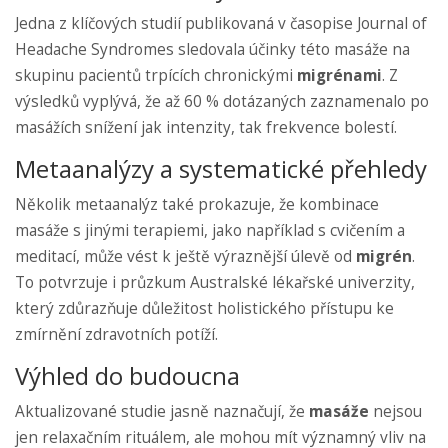
Jedna z klíčových studií publikovaná v časopise Journal of
Headache Syndromes sledovala účinky této masáže na
skupinu pacientů trpících chronickými
migrénami
. Z
výsledků vyplývá, že až 60 % dotázaných zaznamenalo po
masážích snížení jak intenzity, tak frekvence bolestí.
Metaanalýzy a systematické přehledy
Několik metaanalýz také prokazuje, že kombinace
masáže s jinými terapiemi, jako například s cvičením a
meditací, může vést k ještě výraznější úlevě od
migrén
.
To potvrzuje i průzkum Australské lékařské univerzity,
který zdůrazňuje důležitost holistického přístupu ke
zmírnění zdravotních potíží.
Výhled do budoucna
Aktualizované studie jasně naznačují, že
masáže
nejsou
jen relaxačním rituálem, ale mohou mít významný vliv na