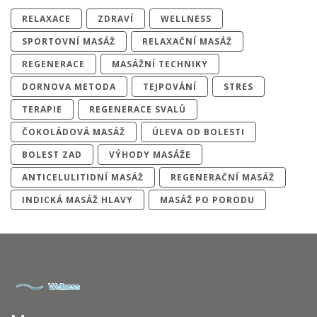
RELAXACE
ZDRAVÍ
WELLNESS
SPORTOVNÍ MASÁŽ
RELAXAČNÍ MASÁŽ
REGENERACE
MASÁŽNÍ TECHNIKY
DORNOVA METODA
TEJPOVÁNÍ
STRES
TERAPIE
REGENERACE SVALŮ
ČOKOLÁDOVÁ MASÁŽ
ÚLEVA OD BOLESTI
BOLEST ZAD
VÝHODY MASÁŽE
ANTICELULITIDNÍ MASÁŽ
REGENERAČNÍ MASÁŽ
INDICKÁ MASÁŽ HLAVY
MASÁŽ PO PORODU