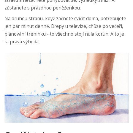
stravu a nezačnete pohybovat se, výsledky zmizí. A
zůstanete s prázdnou peněženkou.
Na druhou stranu, když začnete cvičit doma, potřebujete
jen pár minut denně. Dřepy u televize, chůze po večeři,
plánování tréninku - to všechno stojí nula korun. A to je
ta pravá výhoda.