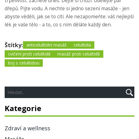
trpělivost. Začněte dnes. Dejte si chůzi. Udělejte pár
dřepů. Pijte vodu. A nechte si jedno sezení masáže - jen
abyste věděli, jak se to cítí. Ale nezapomeňte: váš nejlepší
lék je vaše tělo - a to, co s ním děláte každý den.
Štítky:
anticelulitidní masáž
celulitida
cvičení proti celulitidě
masáž proti celulitidě
boj s celulitidou
Kategorie
Zdraví a wellness
Masáže