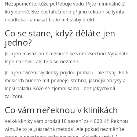
Nezapomeňte: kůže potřebuje vodu. Pijte minimálně 2
litry denně. Bez dostatečného příjmu tekutin se lymfa
neodtéká - a masáž bude mít slabý efekt.
Co se stane, když děláte jen
jedno?
Je-li jen masáž: po 3 měsících se vrátí všechno. Vypadáte
lépe na chvíli, ale tělo se nezmění.
Je-li jen cvičení: výsledky přijdou pomalu - ale trvají. Po 6
měsících budete mít pevnější stehna, jasnější obrysy a
lepší náladu. Kůže se zjemní sama - bez jakýchkoli
zařízení.
Co vám neřeknou v klinikách
Velké kliniky vám prodají 10 sezení za 4 000 Kč. Řeknou
vám, že to je „zázračná metoda“. Ale pokud nezměníte