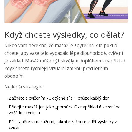
Když chcete výsledky, co dělat?
Nikdo vám neřekne, že masáž je zbytečná. Ale pokud
chcete, aby vaše tělo vypadalo lépe dlouhodobě, cvičení
je základ. Masáž může být skvělým doplňkem - například
když chcete rychlejší vizuální změnu před letním
obdobím.
Nejlepší strategie:
Začněte s cvičením - 3x týdně síla + chůze každý den
Přidejte masáž jen jako „pomůcku“ - například 6 sezení na
začátku tréninku
Přestaněte s masážemi, jakmile začnete vidět výsledky z
cvičení