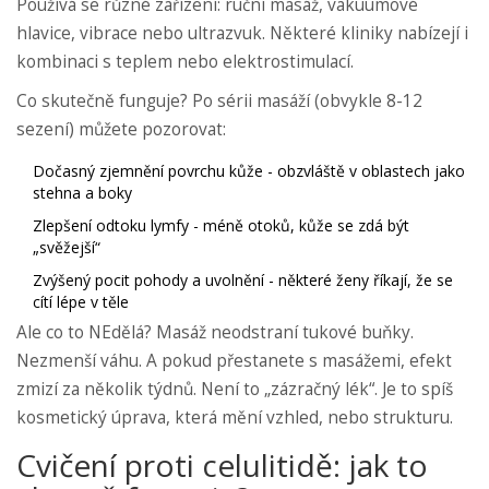
Používá se různé zařízení: ruční masáž, vakuumové
hlavice, vibrace nebo ultrazvuk. Některé kliniky nabízejí i
kombinaci s teplem nebo elektrostimulací.
Co skutečně funguje? Po sérii masáží (obvykle 8-12
sezení) můžete pozorovat:
Dočasný zjemnění povrchu kůže - obzvláště v oblastech jako
stehna a boky
Zlepšení odtoku lymfy - méně otoků, kůže se zdá být
„svěžejší“
Zvýšený pocit pohody a uvolnění - některé ženy říkají, že se
cítí lépe v těle
Ale co to NEdělá? Masáž neodstraní tukové buňky.
Nezmenší váhu. A pokud přestanete s masážemi, efekt
zmizí za několik týdnů. Není to „zázračný lék“. Je to spíš
kosmetický úprava, která mění vzhled, nebo strukturu.
Cvičení proti celulitidě: jak to