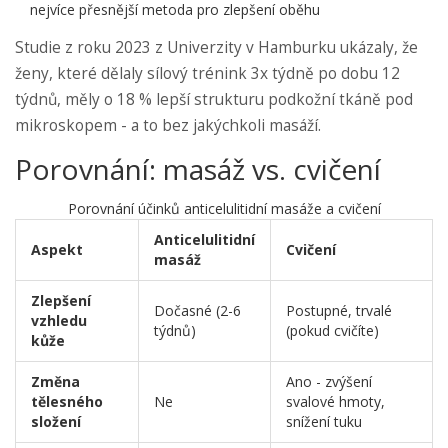
nejvíce přesnější metoda pro zlepšení oběhu
Studie z roku 2023 z Univerzity v Hamburku ukázaly, že
ženy, které dělaly sílový trénink 3x týdně po dobu 12
týdnů, měly o 18 % lepší strukturu podkožní tkáně pod
mikroskopem - a to bez jakýchkoli masáží.
Porovnání: masáž vs. cvičení
Porovnání účinků anticelulitidní masáže a cvičení
Anticelulitidní
Aspekt
Cvičení
masáž
Zlepšení
Dočasné (2-6
Postupné, trvalé
vzhledu
týdnů)
(pokud cvičíte)
kůže
Změna
Ano - zvýšení
tělesného
Ne
svalové hmoty,
složení
snížení tuku