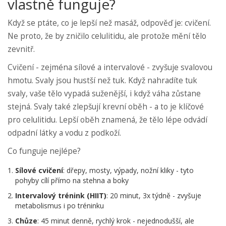
vlastně funguje?
Když se ptáte, co je lepší než masáž, odpověď je: cvičení.
Ne proto, že by zničilo celulitidu, ale protože mění tělo
zevnitř.
Cvičení - zejména sílové a intervalové - zvyšuje svalovou
hmotu. Svaly jsou hustší než tuk. Když nahradíte tuk
svaly, vaše tělo vypadá suženější, i když váha zůstane
stejná. Svaly také zlepšují krevní oběh - a to je klíčové
pro celulitidu. Lepší oběh znamená, že tělo lépe odvádí
odpadní látky a vodu z podkoží.
Co funguje nejlépe?
Sílové cvičení
: dřepy, mosty, výpady, nožní kliky - tyto
pohyby cílí přímo na stehna a boky
Intervalový trénink (HIIT)
: 20 minut, 3x týdně - zvyšuje
metabolismus i po tréninku
Chůze
: 45 minut denně, rychlý krok - nejednodušší, ale