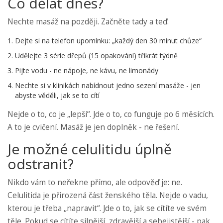
Co dělat dnes?
Nechte masáž na později. Začněte tady a teď:
Dejte si na telefon upomínku: „každý den 30 minut chůze“
Udělejte 3 série dřepů (15 opakování) třikrát týdně
Pijte vodu - ne nápoje, ne kávu, ne limonády
Nechte si v klinikách nabídnout jedno sezení masáže - jen
abyste věděli, jak se to cítí
Nejde o to, co je „lepší“. Jde o to, co funguje po 6 měsících.
A to je cvičení. Masáž je jen doplněk - ne řešení.
Je možné celulitidu úplně
odstranit?
Nikdo vám to neřekne přímo, ale odpověď je: ne.
Celulitida je přirozená část ženského těla. Nejde o vadu,
kterou je třeba „napravit“. Jde o to, jak se cítíte ve svém
těle. Pokud se cítíte silnější, zdravější a sebejistější - pak