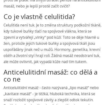
proto se ptáte: má smysl utrácet peníze na anticelulitidní
masáž, nebo je lepší prostě začít cvičit?
Co je vlastně celulitida?
Celulitida není tuk. Je to změna struktury podkožní tkáně,
kdy tukové buňky tlačí na spojivové vlákna, která se
zpevní a vytvářejí „vlnky“ pod kůží. Toto se děje hlavně u
žen, protože jejich tukové buňky a spojivová tkáň jsou
uspořádány jinak než u mužů. Hormony, genetika, krevní
oběh a životní styl hrají roli. Žádná masáž neodstraní tuk,
ale může ovlivnit, jak vypadá kůže nad tím tukem.
Anticelulitidní masáž: co dělá a
co ne
Anticelulitidní masáž - často nazývaná „lipo masáž“ nebo
„kavitace masáž“ - je těžká, hluboká technika, která se
snaží rozložit spojivové závity a zlepšit odtok tekutin.